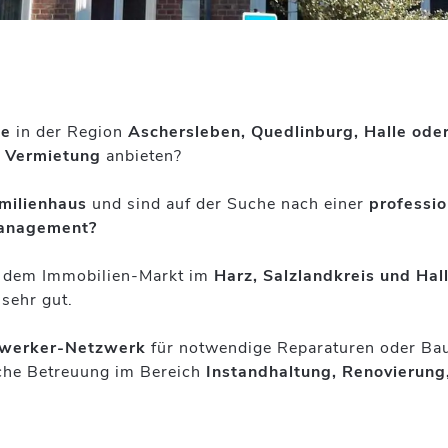
ie
in der Region
Aschersleben, Quedlinburg, Halle oder
r
Vermietung
anbieten?
milienhaus
und sind auf der Suche nach einer
professi
anagement?
uf dem Immobilien-Markt im
Harz, Salzlandkreis und Hal
sehr gut.
werker-Netzwerk
für notwendige Reparaturen oder B
iche Betreuung im Bereich
Instandhaltung, Renovierung