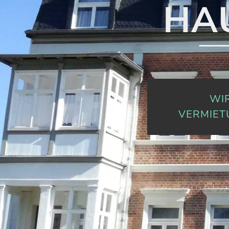
HA
WIR
VERMIET