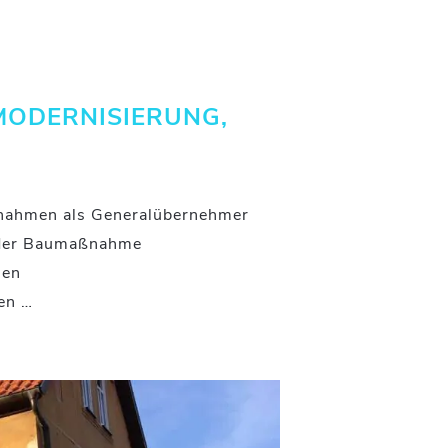
MODERNISIERUNG,
nahmen als Generalübernehmer
 der Baumaßnahme
men
en …