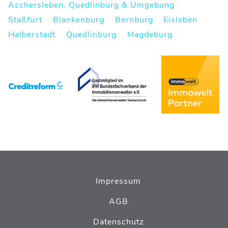
Aschersleben, Quedlinburg & Umgebung
Staßfurt
Blankenburg
Bernburg
Eisleben
Halberstadt
Quedlinburg
Magdeburg
Impressum
AGB
Datenschutz